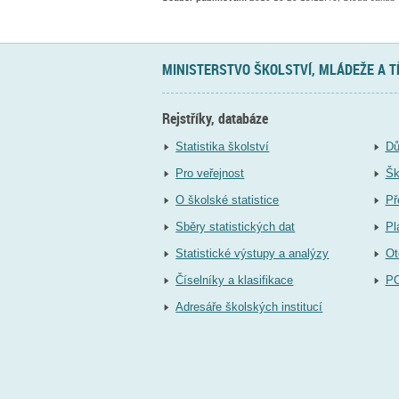
MINISTERSTVO ŠKOLSTVÍ, MLÁDEŽE A 
Rejstříky, databáze
Statistika školství
Dů
Pro veřejnost
Šk
O školské statistice
Př
Sběry statistických dat
Pl
Statistické výstupy a analýzy
Ot
Číselníky a klasifikace
P
Adresáře školských institucí