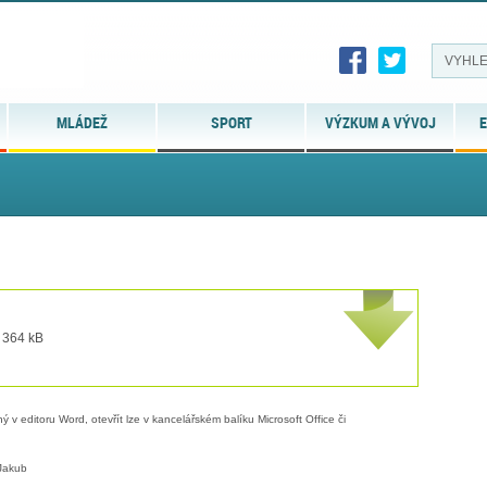
MLÁDEŽ
SPORT
VÝZKUM A VÝVOJ
E
t 364 kB
 v editoru Word, otevřít lze v kancelářském balíku Microsoft Office či
Jakub