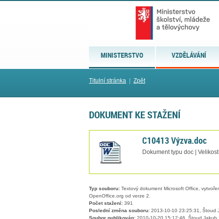
MINISTERSTVO
VZDĚLÁVÁNÍ
Titulní stránka
|
Zpět
DOKUMENT KE STAŽENÍ
C10413 Výzva.doc
Dokument typu doc | Velikos
Typ souboru:
Textový dokument Microsoft Office, vytvořený
OpenOffice.org od verze 2.
Počet stažení:
391
Poslední změna souboru:
2013-10-10 23:25:31, Štoud 
Soubor publikován:
2010-10-20 15:12:46, Štoud Jakub