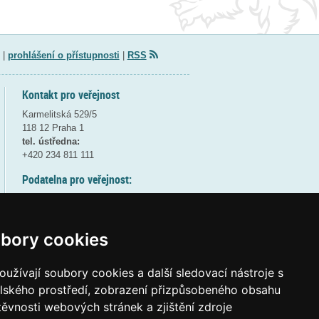
|
prohlášení o přístupnosti
|
RSS
Kontakt pro veřejnost
Karmelitská 529/5
118 12 Praha 1
tel. ústředna:
+420 234 811 111
Podatelna pro veřejnost:
pondělí a středa - 7:30-17:00
úterý a čtvrtek - 7:30-15:30
pátek - 7:30-14:00
bory cookies
8:30 - 9:30 - bezpečnostní přestávka
(více informací
ZDE
)
užívají soubory cookies a další sledovací nástroje s
elského prostředí, zobrazení přizpůsobeného obsahu
Elektronická podatelna:
těvnosti webových stránek a zjištění zdroje
posta@msmt
gov
cz