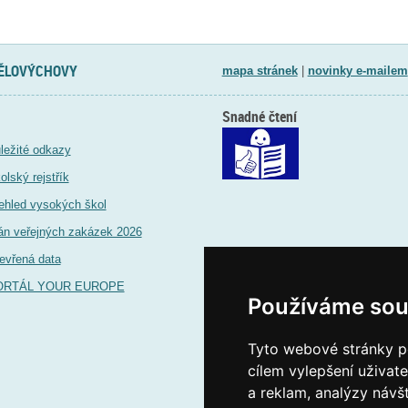
TĚLOVÝCHOVY
mapa stránek
|
novinky e-mailem
Snadné čtení
ležité odkazy
olský rejstřík
ehled vysokých škol
án veřejných zakázek 2026
evřená data
ORTÁL YOUR EUROPE
Používáme sou
Tyto webové stránky po
cílem vylepšení uživat
a reklam, analýzy návš