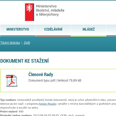
MINISTERSTVO
VZDĚLÁVÁNÍ
MLÁDEŽ
Titulní stránka
|
Zpět
DOKUMENT KE STAŽENÍ
Členové Rady
Dokument typu pdf | Velikost 79,89 kB
Typ souboru:
Univerzálně použitelný formát dokumentů, který je určen především k tisku, prezen
tisknout jej lze např. v programu
Adobe Reader
, vytvářet v mnoha kancelářských a grafických pr
doporučován k použití na webu.
Počet stažení:
680
Poslední změna souboru:
2013-09-28 05:59:05, QCM - tech. support