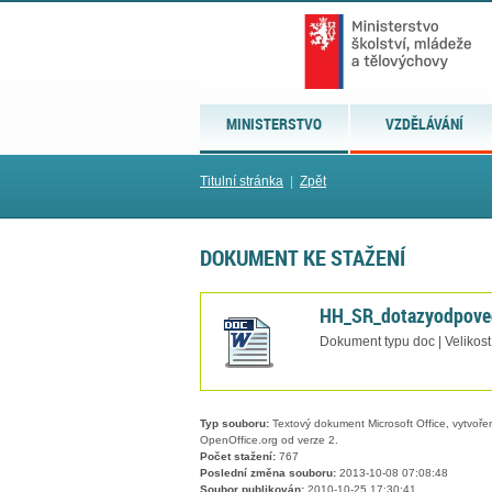
MINISTERSTVO
VZDĚLÁVÁNÍ
Titulní stránka
|
Zpět
DOKUMENT KE STAŽENÍ
HH_SR_dotazyodpove
Dokument typu doc | Velikost
Typ souboru:
Textový dokument Microsoft Office, vytvořený
OpenOffice.org od verze 2.
Počet stažení:
767
Poslední změna souboru:
2013-10-08 07:08:48
Soubor publikován:
2010-10-25 17:30:41