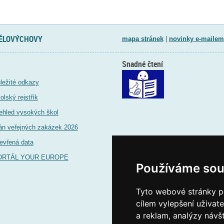
TĚLOVÝCHOVY
mapa stránek
|
novinky e-mailem
Snadné čtení
ležité odkazy
olský rejstřík
ehled vysokých škol
án veřejných zakázek 2026
evřená data
ORTÁL YOUR EUROPE
Používáme sou
Tyto webové stránky po
cílem vylepšení uživat
a reklam, analýzy návš