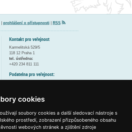
|
prohlášení o přístupnosti
|
RSS
Kontakt pro veřejnost
Karmelitská 529/5
118 12 Praha 1
tel. ústředna:
+420 234 811 111
Podatelna pro veřejnost:
pondělí a středa - 7:30-17:00
úterý a čtvrtek - 7:30-15:30
pátek - 7:30-14:00
bory cookies
8:30 - 9:30 - bezpečnostní přestávka
(více informací
ZDE
)
užívají soubory cookies a další sledovací nástroje s
elského prostředí, zobrazení přizpůsobeného obsahu
Elektronická podatelna:
těvnosti webových stránek a zjištění zdroje
posta@msmt
gov
cz