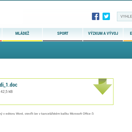
MLÁDEŽ
SPORT
VÝZKUM A VÝVOJ
E
di_1.doc
 42,5 kB
 v editoru Word, otevřít lze v kancelářském balíku Microsoft Office či