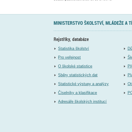
MINISTERSTVO ŠKOLSTVÍ, MLÁDEŽE A 
Rejstříky, databáze
Statistika školství
Dů
Pro veřejnost
Šk
O školské statistice
Př
Sběry statistických dat
Pl
Statistické výstupy a analýzy
Ot
Číselníky a klasifikace
P
Adresáře školských institucí