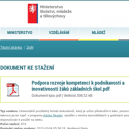
MINISTERSTVO
VZDĚLÁVÁNÍ
MLÁDEŽ
Titulní stránka
|
Zpět
DOKUMENT KE STAŽENÍ
Podpora rozvoje kompetencí k podnikavosti a
inovativnosti žáků základních škol.pdf
Dokument typu pdf | Velikost 308,52 kB
Typ souboru:
Univerzálně použitelný formát dokumentů, který je určen především k tisku, prezen
tisknout jej lze např. v programu
Adobe Reader
, vytvářet v mnoha kancelářských a grafických pr
doporučován k použití na webu.
Počet stažení:
674
Poslední změna souboru:
2013-10-04 05:36:18, Horáková Petra