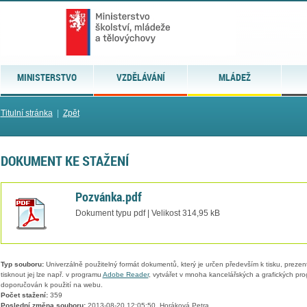
MINISTERSTVO
VZDĚLÁVÁNÍ
MLÁDEŽ
Titulní stránka
|
Zpět
DOKUMENT KE STAŽENÍ
Pozvánka.pdf
Dokument typu pdf | Velikost 314,95 kB
Typ souboru:
Univerzálně použitelný formát dokumentů, který je určen především k tisku, prezen
tisknout jej lze např. v programu
Adobe Reader
, vytvářet v mnoha kancelářských a grafických pr
doporučován k použití na webu.
Počet stažení:
359
Poslední změna souboru:
2013-08-20 12:05:50, Horáková Petra