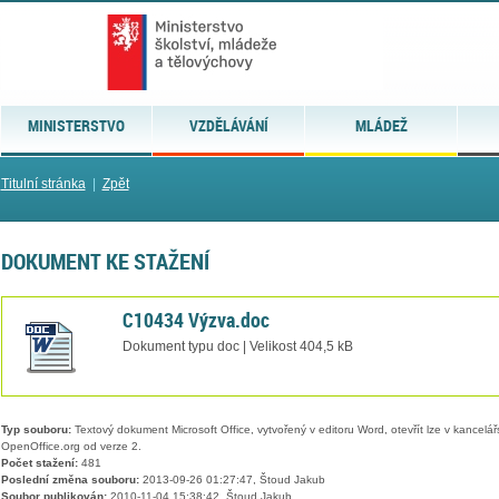
MINISTERSTVO
VZDĚLÁVÁNÍ
MLÁDEŽ
Titulní stránka
|
Zpět
DOKUMENT KE STAŽENÍ
C10434 Výzva.doc
Dokument typu doc | Velikost 404,5 kB
Typ souboru:
Textový dokument Microsoft Office, vytvořený v editoru Word, otevřít lze v kancelářs
OpenOffice.org od verze 2.
Počet stažení:
481
Poslední změna souboru:
2013-09-26 01:27:47, Štoud Jakub
Soubor publikován:
2010-11-04 15:38:42, Štoud Jakub