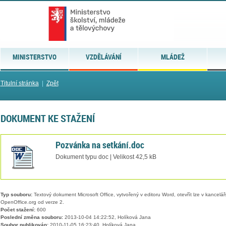
MINISTERSTVO
VZDĚLÁVÁNÍ
MLÁDEŽ
Titulní stránka
|
Zpět
DOKUMENT KE STAŽENÍ
Pozvánka na setkání.doc
Dokument typu doc | Velikost 42,5 kB
Typ souboru:
Textový dokument Microsoft Office, vytvořený v editoru Word, otevřít lze v kancelářs
OpenOffice.org od verze 2.
Počet stažení:
600
Poslední změna souboru:
2013-10-04 14:22:52, Holíková Jana
Soubor publikován:
2010-11-05 16:23:40, Holíková Jana