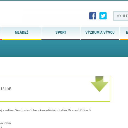
MLÁDEŽ
SPORT
VÝZKUM A VÝVOJ
E
t 184 kB
 v editoru Word, otevřít lze v kancelářském balíku Microsoft Office či
vá Petra
ra