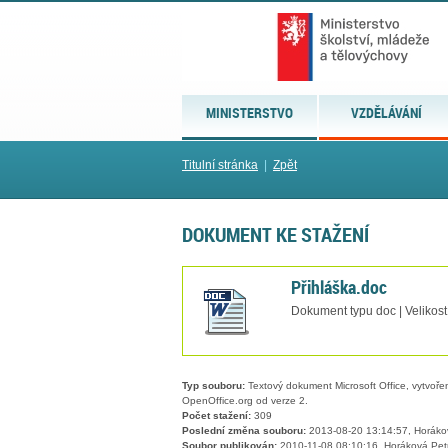
MINISTERSTVO
VZDĚLÁVÁNÍ
Titulní stránka
|
Zpět
DOKUMENT KE STAŽENÍ
Přihláška.doc
Dokument typu doc | Velikos
Typ souboru:
Textový dokument Microsoft Office, vytvořený
OpenOffice.org od verze 2.
Počet stažení:
309
Poslední změna souboru:
2013-08-20 13:14:57, Horáko
Soubor publikován:
2010-11-08 08:10:16, Horáková Pet