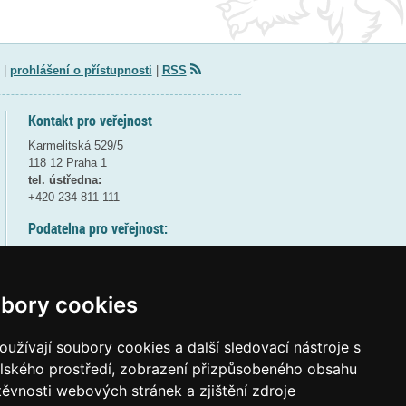
|
prohlášení o přístupnosti
|
RSS
Kontakt pro veřejnost
Karmelitská 529/5
118 12 Praha 1
tel. ústředna:
+420 234 811 111
Podatelna pro veřejnost:
pondělí a středa - 7:30-17:00
úterý a čtvrtek - 7:30-15:30
pátek - 7:30-14:00
bory cookies
8:30 - 9:30 - bezpečnostní přestávka
(více informací
ZDE
)
užívají soubory cookies a další sledovací nástroje s
elského prostředí, zobrazení přizpůsobeného obsahu
Elektronická podatelna:
těvnosti webových stránek a zjištění zdroje
posta@msmt
gov
cz