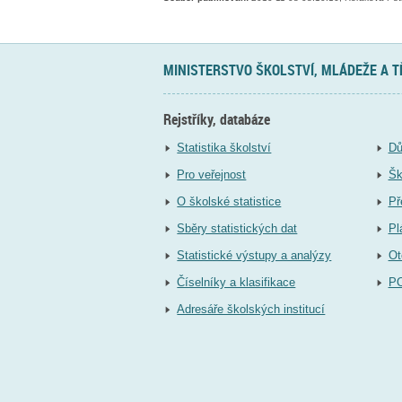
MINISTERSTVO ŠKOLSTVÍ, MLÁDEŽE A 
Rejstříky, databáze
Statistika školství
Dů
Pro veřejnost
Šk
O školské statistice
Př
Sběry statistických dat
Pl
Statistické výstupy a analýzy
Ot
Číselníky a klasifikace
P
Adresáře školských institucí