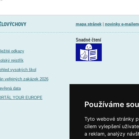
TĚLOVÝCHOVY
mapa stránek
|
novinky e-mailem
Snadné čtení
ležité odkazy
olský rejstřík
ehled vysokých škol
án veřejných zakázek 2026
evřená data
ORTÁL YOUR EUROPE
Používáme sou
Tyto webové stránky po
cílem vylepšení uživat
a reklam, analýzy návš