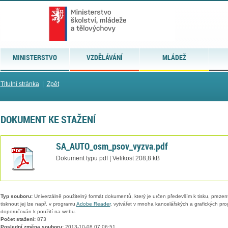
MINISTERSTVO
VZDĚLÁVÁNÍ
MLÁDEŽ
Titulní stránka
|
Zpět
DOKUMENT KE STAŽENÍ
SA_AUTO_osm_psov_vyzva.pdf
Dokument typu pdf | Velikost 208,8 kB
Typ souboru:
Univerzálně použitelný formát dokumentů, který je určen především k tisku, prezen
tisknout jej lze např. v programu
Adobe Reader
, vytvářet v mnoha kancelářských a grafických pr
doporučován k použití na webu.
Počet stažení:
873
Poslední změna souboru:
2013-10-08 07:06:51