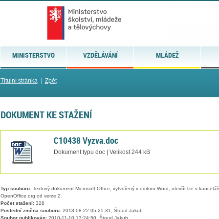
MINISTERSTVO
VZDĚLÁVÁNÍ
MLÁDEŽ
Titulní stránka
|
Zpět
DOKUMENT KE STAŽENÍ
C10438 Vyzva.doc
Dokument typu doc | Velikost 244 kB
Typ souboru:
Textový dokument Microsoft Office, vytvořený v editoru Word, otevřít lze v kancelářs
OpenOffice.org od verze 2.
Počet stažení:
328
Poslední změna souboru:
2013-08-22 05:25:31, Štoud Jakub
Soubor publikován:
2010-11-10 13:24:50, Štoud Jakub