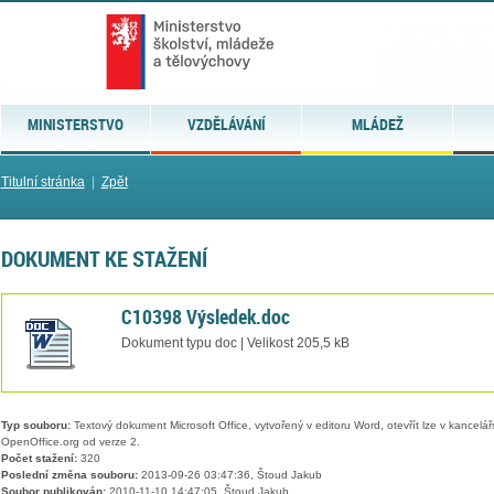
MINISTERSTVO
VZDĚLÁVÁNÍ
MLÁDEŽ
Titulní stránka
|
Zpět
DOKUMENT KE STAŽENÍ
C10398 Výsledek.doc
Dokument typu doc | Velikost 205,5 kB
Typ souboru:
Textový dokument Microsoft Office, vytvořený v editoru Word, otevřít lze v kancelářs
OpenOffice.org od verze 2.
Počet stažení:
320
Poslední změna souboru:
2013-09-26 03:47:36, Štoud Jakub
Soubor publikován:
2010-11-10 14:47:05, Štoud Jakub