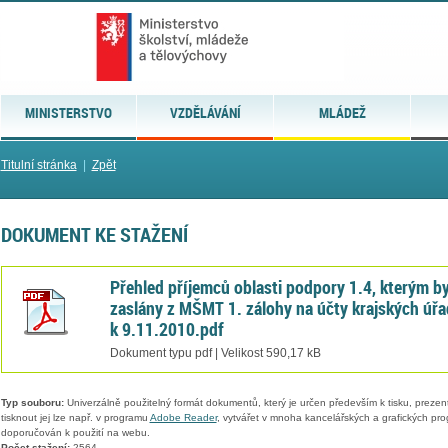
MINISTERSTVO
VZDĚLÁVÁNÍ
MLÁDEŽ
Titulní stránka
|
Zpět
DOKUMENT KE STAŽENÍ
Přehled příjemců oblasti podpory 1.4, kterým by
zaslány z MŠMT 1. zálohy na účty krajských úř
k 9.11.2010.pdf
Dokument typu pdf | Velikost 590,17 kB
Typ souboru:
Univerzálně použitelný formát dokumentů, který je určen především k tisku, prezen
tisknout jej lze např. v programu
Adobe Reader
, vytvářet v mnoha kancelářských a grafických pr
doporučován k použití na webu.
Počet stažení:
2564