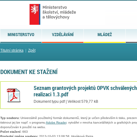
MINISTERSTVO
VZDĚLÁVÁNÍ
MLÁDEŽ
Titulní stránka
|
Zpět
DOKUMENT KE STAŽENÍ
Seznam grantových projektů OPVK schválených
realizaci 1.3.pdf
Dokument typu pdf | Velikost 579,77 kB
Typ souboru:
Univerzálně použitelný formát dokumentů, který je určen především k tisku, prezen
tisknout jej lze např. v programu
Adobe Reader
, vytvářet v mnoha kancelářských a grafických pr
doporučován k použití na webu.
Počet stažení:
663
Poslední změna souboru:
2013-10-03 13:08:58, Horáková Petra