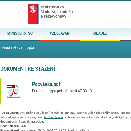
MINISTERSTVO
VZDĚLÁVÁNÍ
MLÁDEŽ
Titulní stránka
|
Zpět
DOKUMENT KE STAŽENÍ
Pozvánka.pdf
Dokument typu pdf | Velikost 47,03 kB
Typ souboru:
Univerzálně použitelný formát dokumentů, který je určen především k tisku, prezen
tisknout jej lze např. v programu
Adobe Reader
, vytvářet v mnoha kancelářských a grafických pr
doporučován k použití na webu.
Počet stažení:
431
Poslední změna souboru:
2013-10-04 23:13:39, Horáková Petra