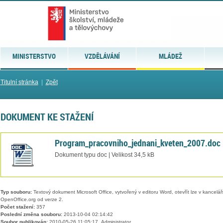
MINISTERSTVO
VZDĚLÁVÁNÍ
MLÁDEŽ
Titulní stránka
|
Zpět
DOKUMENT KE STAŽENÍ
Program_pracovniho_jednani_kveten_2007.doc
Dokument typu doc | Velikost 34,5 kB
Typ souboru:
Textový dokument Microsoft Office, vytvořený v editoru Word, otevřít lze v kancelářs
OpenOffice.org od verze 2.
Počet stažení:
357
Poslední změna souboru:
2013-10-04 02:14:42
Soubor publikován:
2010-05-26 11:05:17, Administrator