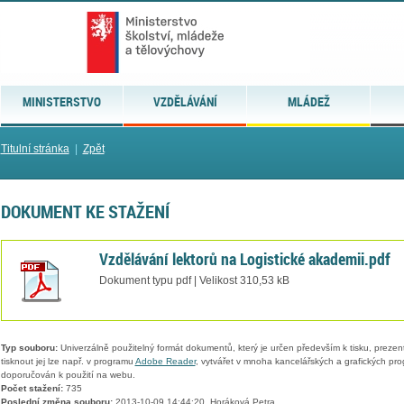
MINISTERSTVO
VZDĚLÁVÁNÍ
MLÁDEŽ
Titulní stránka
|
Zpět
DOKUMENT KE STAŽENÍ
Vzdělávání lektorů na Logistické akademii.pdf
Dokument typu pdf | Velikost 310,53 kB
Typ souboru:
Univerzálně použitelný formát dokumentů, který je určen především k tisku, prezen
tisknout jej lze např. v programu
Adobe Reader
, vytvářet v mnoha kancelářských a grafických pr
doporučován k použití na webu.
Počet stažení:
735
Poslední změna souboru:
2013-10-09 14:44:20, Horáková Petra