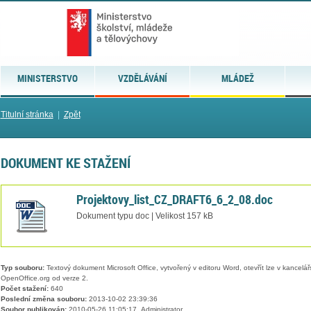
MINISTERSTVO
VZDĚLÁVÁNÍ
MLÁDEŽ
Titulní stránka
|
Zpět
DOKUMENT KE STAŽENÍ
Projektovy_list_CZ_DRAFT6_6_2_08.doc
Dokument typu doc | Velikost 157 kB
Typ souboru:
Textový dokument Microsoft Office, vytvořený v editoru Word, otevřít lze v kancelářs
OpenOffice.org od verze 2.
Počet stažení:
640
Poslední změna souboru:
2013-10-02 23:39:36
Soubor publikován:
2010-05-26 11:05:17, Administrator