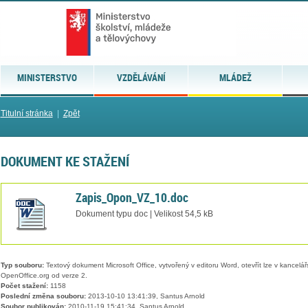
MINISTERSTVO
VZDĚLÁVÁNÍ
MLÁDEŽ
Titulní stránka
|
Zpět
DOKUMENT KE STAŽENÍ
Zapis_Opon_VZ_10.doc
Dokument typu doc | Velikost 54,5 kB
Typ souboru:
Textový dokument Microsoft Office, vytvořený v editoru Word, otevřít lze v kancelářs
OpenOffice.org od verze 2.
Počet stažení:
1158
Poslední změna souboru:
2013-10-10 13:41:39, Santus Arnold
Soubor publikován:
2010-11-19 15:41:34, Santus Arnold