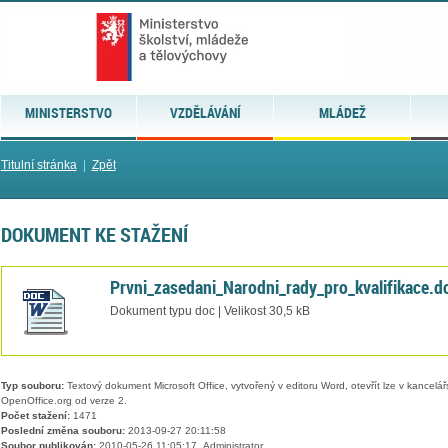
MINISTERSTVO
VZDĚLÁVÁNÍ
MLÁDEŽ
Titulní stránka
|
Zpět
DOKUMENT KE STAŽENÍ
Prvni_zasedani_Narodni_rady_pro_kvalifikace.d
Dokument typu doc | Velikost 30,5 kB
Typ souboru:
Textový dokument Microsoft Office, vytvořený v editoru Word, otevřít lze v kancelářs
OpenOffice.org od verze 2.
Počet stažení:
1471
Poslední změna souboru:
2013-09-27 20:11:58
Soubor publikován:
2010-05-26 11:05:17, Administrator