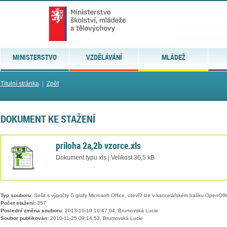
MINISTERSTVO
VZDĚLÁVÁNÍ
MLÁDEŽ
Titulní stránka
|
Zpět
DOKUMENT KE STAŽENÍ
priloha 2a,2b vzorce.xls
Dokument typu xls | Velikost 36,5 kB
Typ souboru:
Sešit s výpočty či grafy Microsoft Office, otevřít lze v kancelářském balíku OpenOffic
Počet stažení:
357
Poslední změna souboru:
2013-10-10 10:47:04, Brumovská Lucie
Soubor publikován:
2010-11-25 09:14:53, Brumovská Lucie