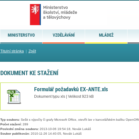
MINISTERSTVO
VZDĚLÁVÁNÍ
MLÁDEŽ
Titulní stránka
|
Zpět
DOKUMENT KE STAŽENÍ
Formulář požadavků EX-ANTE.xls
Dokument typu xls | Velikost 923 kB
Typ souboru:
Sešit s výpočty či grafy Microsoft Office, otevřít lze v kancelářském balíku OpenOffic
Počet stažení:
289
Poslední změna souboru:
2013-10-06 19:54:18, Novák Lukáš
Soubor publikován:
2010-11-26 14:40:05, Novák Lukáš