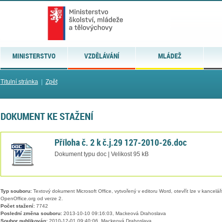
MINISTERSTVO
VZDĚLÁVÁNÍ
MLÁDEŽ
Titulní stránka
|
Zpět
DOKUMENT KE STAŽENÍ
Příloha č. 2 k č.j.29 127-2010-26.doc
Dokument typu doc | Velikost 95 kB
Typ souboru:
Textový dokument Microsoft Office, vytvořený v editoru Word, otevřít lze v kancelářs
OpenOffice.org od verze 2.
Počet stažení:
7742
Poslední změna souboru:
2013-10-10 09:16:03, Mackeová Drahoslava
Soubor publikován:
2010-12-01 09:40:06, Mackeová Drahoslava