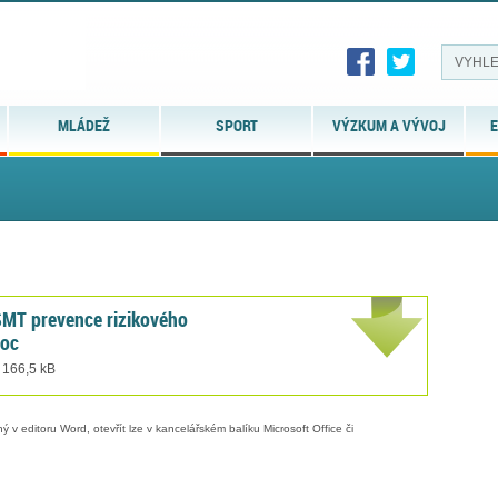
MLÁDEŽ
SPORT
VÝZKUM A VÝVOJ
E
MT prevence rizikového
doc
 166,5 kB
 v editoru Word, otevřít lze v kancelářském balíku Microsoft Office či