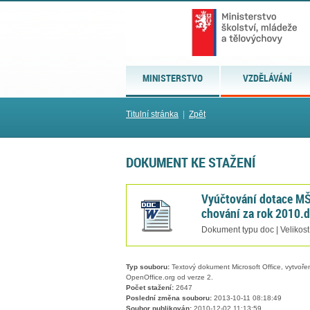
MINISTERSTVO
VZDĚLÁVÁNÍ
Titulní stránka
|
Zpět
DOKUMENT KE STAŽENÍ
Vyúčtování dotace MŠ
chování za rok 2010.
Dokument typu doc | Velikost
Typ souboru:
Textový dokument Microsoft Office, vytvořený
OpenOffice.org od verze 2.
Počet stažení:
2647
Poslední změna souboru:
2013-10-11 08:18:49
Soubor publikován:
2010-12-02 11:13:59