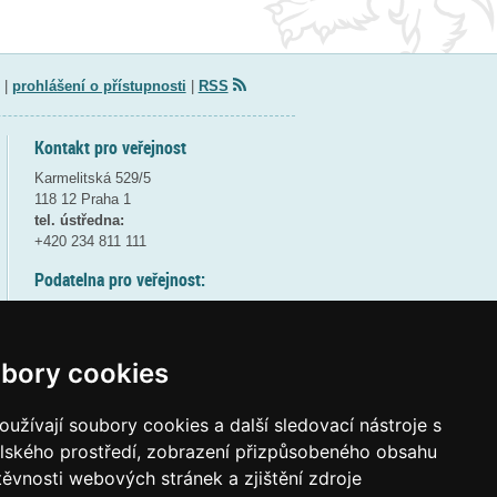
|
prohlášení o přístupnosti
|
RSS
Kontakt pro veřejnost
Karmelitská 529/5
118 12 Praha 1
tel. ústředna:
+420 234 811 111
Podatelna pro veřejnost:
pondělí a středa - 7:30-17:00
úterý a čtvrtek - 7:30-15:30
pátek - 7:30-14:00
bory cookies
8:30 - 9:30 - bezpečnostní přestávka
(více informací
ZDE
)
užívají soubory cookies a další sledovací nástroje s
elského prostředí, zobrazení přizpůsobeného obsahu
Elektronická podatelna:
těvnosti webových stránek a zjištění zdroje
posta@msmt
gov
cz