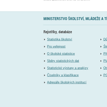
MINISTERSTVO ŠKOLSTVÍ, MLÁDEŽE A 
Rejstříky, databáze
Statistika školství
Dů
Pro veřejnost
Šk
O školské statistice
Př
Sběry statistických dat
Pl
Statistické výstupy a analýzy
Ot
Číselníky a klasifikace
P
Adresáře školských institucí