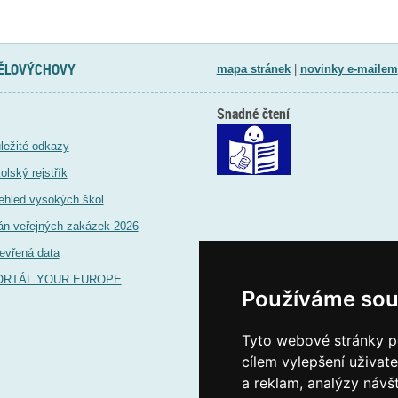
TĚLOVÝCHOVY
mapa stránek
|
novinky e-mailem
Snadné čtení
ležité odkazy
olský rejstřík
ehled vysokých škol
án veřejných zakázek 2026
evřená data
ORTÁL YOUR EUROPE
Používáme sou
Tyto webové stránky po
cílem vylepšení uživat
a reklam, analýzy návš