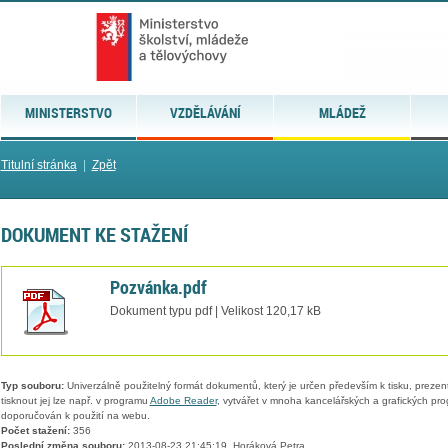
MINISTERSTVO
VZDĚLÁVÁNÍ
MLÁDEŽ
Titulní stránka
|
Zpět
DOKUMENT KE STAŽENÍ
Pozvánka.pdf
Dokument typu pdf | Velikost 120,17 kB
Typ souboru:
Univerzálně použitelný formát dokumentů, který je určen především k tisku, prezen
tisknout jej lze např. v programu
Adobe Reader
, vytvářet v mnoha kancelářských a grafických pr
doporučován k použití na webu.
Počet stažení:
356
Poslední změna souboru:
2013-08-23 21:45:19, Horáková Petra