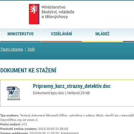
MINISTERSTVO
VZDĚLÁVÁNÍ
MLÁDEŽ
Titulní stránka
|
Zpět
DOKUMENT KE STAŽENÍ
Pripravny_kurz_strazny_detektiv.doc
Dokument typu doc | Velikost 29 kB
Typ souboru:
Textový dokument Microsoft Office, vytvořený v editoru Word, otevřít lze v kancelářs
OpenOffice.org od verze 2.
Počet stažení:
471
Poslední změna souboru:
2013-10-05 21:58:43
Soubor publikován:
2010-05-26 11:05:20, Administrator