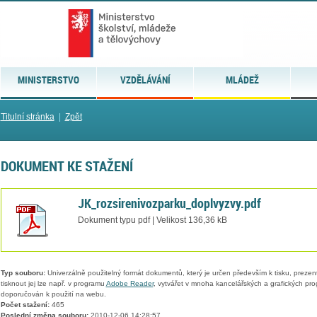
MINISTERSTVO
VZDĚLÁVÁNÍ
MLÁDEŽ
Titulní stránka
|
Zpět
DOKUMENT KE STAŽENÍ
JK_rozsirenivozparku_doplvyzvy.pdf
Dokument typu pdf | Velikost 136,36 kB
Typ souboru:
Univerzálně použitelný formát dokumentů, který je určen především k tisku, prezen
tisknout jej lze např. v programu
Adobe Reader
, vytvářet v mnoha kancelářských a grafických pr
doporučován k použití na webu.
Počet stažení:
465
Poslední změna souboru:
2010-12-06 14:28:57