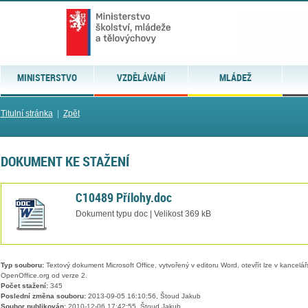
MINISTERSTVO
VZDĚLÁVÁNÍ
MLÁDEŽ
Titulní stránka
|
Zpět
DOKUMENT KE STAŽENÍ
C10489 Přílohy.doc
Dokument typu doc | Velikost 369 kB
Typ souboru:
Textový dokument Microsoft Office, vytvořený v editoru Word, otevřít lze v kancelářs
OpenOffice.org od verze 2.
Počet stažení:
345
Poslední změna souboru:
2013-09-05 16:10:56, Štoud Jakub
Soubor publikován:
2010-12-06 17:42:55, Štoud Jakub