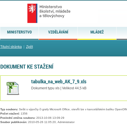
MINISTERSTVO
VZDĚLÁVÁNÍ
MLÁDEŽ
Titulní stránka
|
Zpět
DOKUMENT KE STAŽENÍ
tabulka_na_web_AK_7_9.xls
Dokument typu xls | Velikost 44,5 kB
Typ souboru:
Sešit s výpočty či grafy Microsoft Office, otevřít lze v kancelářském balíku OpenOffic
Počet stažení:
1356
Poslední změna souboru:
2013-10-06 13:09:29
Soubor publikován:
2010-05-26 11:05:20, Administrator