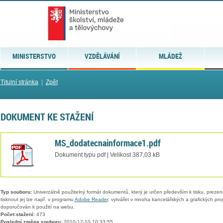
MINISTERSTVO
VZDĚLÁVÁNÍ
MLÁDEŽ
Titulní stránka
|
Zpět
DOKUMENT KE STAŽENÍ
MS_dodatecnainformace1.pdf
Dokument typu pdf | Velikost 387,03 kB
Typ souboru:
Univerzálně použitelný formát dokumentů, který je určen především k tisku, prezen
tisknout jej lze např. v programu
Adobe Reader
, vytvářet v mnoha kancelářských a grafických pr
doporučován k použití na webu.
Počet stažení:
473
Poslední změna souboru:
2010-12-10 10:33:55