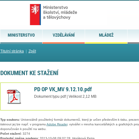
MINISTERSTVO
VZDĚLÁVÁNÍ
MLÁDEŽ
Titulní stránka
|
Zpět
DOKUMENT KE STAŽENÍ
PD OP VK_MV 9.12.10.pdf
Dokument typu pdf | Velikost 2,12 MB
Typ souboru:
Univerzálně použitelný formát dokumentů, který je určen především k tisku, prezen
tisknout jej lze např. v programu
Adobe Reader
, vytvářet v mnoha kancelářských a grafických pr
doporučován k použití na webu.
Počet stažení:
3274
Poslední změna souboru:
2013-10-08 09:02:28, Horáková Petra