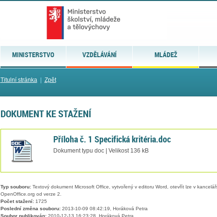
MINISTERSTVO
VZDĚLÁVÁNÍ
MLÁDEŽ
Titulní stránka
|
Zpět
DOKUMENT KE STAŽENÍ
Příloha č. 1 Specifická kritéria.doc
Dokument typu doc | Velikost 136 kB
Typ souboru:
Textový dokument Microsoft Office, vytvořený v editoru Word, otevřít lze v kancelářs
OpenOffice.org od verze 2.
Počet stažení:
1725
Poslední změna souboru:
2013-10-09 08:42:19, Horáková Petra
Soubor publikován:
2010-12-13 16:23:28, Horáková Petra