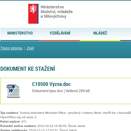
MINISTERSTVO
VZDĚLÁVÁNÍ
MLÁDEŽ
Titulní stránka
|
Zpět
DOKUMENT KE STAŽENÍ
C10500 Vyzva.doc
Dokument typu doc | Velikost 289 kB
Typ souboru:
Textový dokument Microsoft Office, vytvořený v editoru Word, otevřít lze v kancelářs
OpenOffice.org od verze 2.
Počet stažení:
471
Poslední změna souboru:
2013-10-10 13:38:55, Štoud Jakub
Soubor publikován:
2010-12-13 17:03:32, Štoud Jakub