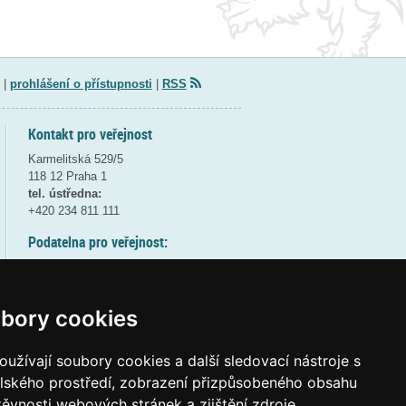
|
prohlášení o přístupnosti
|
RSS
Kontakt pro veřejnost
Karmelitská 529/5
118 12 Praha 1
tel. ústředna:
+420 234 811 111
Podatelna pro veřejnost:
pondělí a středa - 7:30-17:00
úterý a čtvrtek - 7:30-15:30
pátek - 7:30-14:00
bory cookies
8:30 - 9:30 - bezpečnostní přestávka
(více informací
ZDE
)
užívají soubory cookies a další sledovací nástroje s
elského prostředí, zobrazení přizpůsobeného obsahu
Elektronická podatelna:
těvnosti webových stránek a zjištění zdroje
posta@msmt
gov
cz