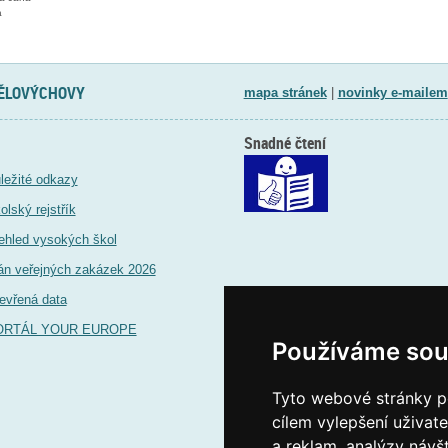
a
TĚLOVÝCHOVY
mapa stránek
|
novinky e-mailem
Snadné čtení
ležité odkazy
olský rejstřík
ehled vysokých škol
án veřejných zakázek 2026
evřená data
ORTÁL YOUR EUROPE
Používáme sou
Tyto webové stránky po
cílem vylepšení uživat
a reklam, analýzy návš