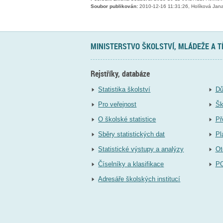
Soubor publikován:
2010-12-16 11:31:26, Holíková Jan
MINISTERSTVO ŠKOLSTVÍ, MLÁDEŽE A 
Rejstříky, databáze
Statistika školství
Dů
Pro veřejnost
Šk
O školské statistice
Př
Sběry statistických dat
Pl
Statistické výstupy a analýzy
Ot
Číselníky a klasifikace
P
Adresáře školských institucí