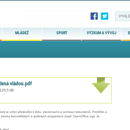
MLÁDEŽ
SPORT
VÝZKUM A VÝVOJ
E
lená vládou.pdf
 129,5 kB
erý je určen především k tisku, prezentacím a archivaci dokumentů. Prohlížet a
 v mnoha kancelářských a grafických programech (např. OpenOffice.org). Je
vá Jana