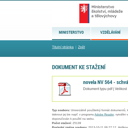
MINISTERSTVO
VZDĚLÁVÁNÍ
Titulní stránka
|
Zpět
DOKUMENT KE STAŽENÍ
novela NV 564 - schvá
Dokument typu pdf | Velikost
Typ souboru:
Univerzálně použitelný formát dokumentů, kt
tisknout jej lze např. v programu
Adobe Reader
, vytvářet
doporučován k použití na webu.
Počet stažení:
25139
Poslední změna souboru:
2013-10-11 06:27:12, Holíko