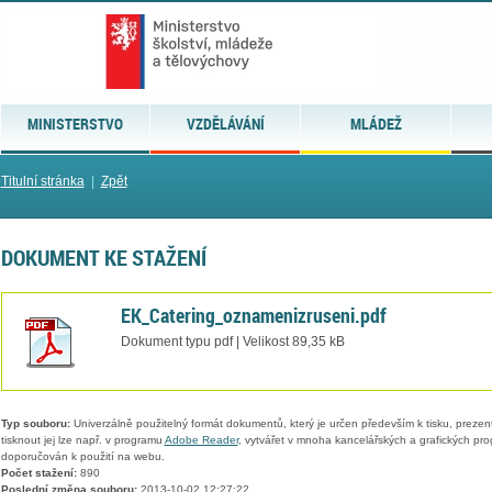
MINISTERSTVO
VZDĚLÁVÁNÍ
MLÁDEŽ
Titulní stránka
|
Zpět
DOKUMENT KE STAŽENÍ
EK_Catering_oznamenizruseni.pdf
Dokument typu pdf | Velikost 89,35 kB
Typ souboru:
Univerzálně použitelný formát dokumentů, který je určen především k tisku, prezen
tisknout jej lze např. v programu
Adobe Reader
, vytvářet v mnoha kancelářských a grafických pr
doporučován k použití na webu.
Počet stažení:
890
Poslední změna souboru:
2013-10-02 12:27:22