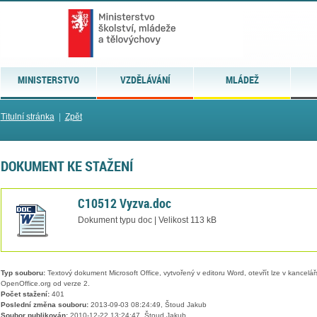
MINISTERSTVO
VZDĚLÁVÁNÍ
MLÁDEŽ
Titulní stránka
|
Zpět
DOKUMENT KE STAŽENÍ
C10512 Vyzva.doc
Dokument typu doc | Velikost 113 kB
Typ souboru:
Textový dokument Microsoft Office, vytvořený v editoru Word, otevřít lze v kancelářs
OpenOffice.org od verze 2.
Počet stažení:
401
Poslední změna souboru:
2013-09-03 08:24:49, Štoud Jakub
Soubor publikován:
2010-12-22 13:24:47, Štoud Jakub