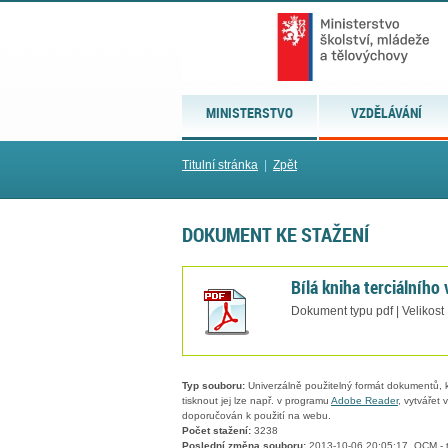
MINISTERSTVO
VZDĚLÁVÁNÍ
Titulní stránka
|
Zpět
DOKUMENT KE STAŽENÍ
Bílá kniha terciálního
Dokument typu pdf | Velikost
Typ souboru:
Univerzálně použitelný formát dokumentů, kt
tisknout jej lze např. v programu
Adobe Reader
, vytvářet
doporučován k použití na webu.
Počet stažení:
3238
Poslední změna souboru:
2013-10-06 20:05:17, QCM - t