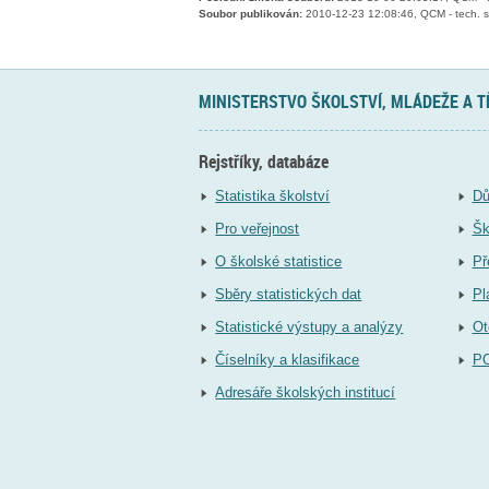
Soubor publikován:
2010-12-23 12:08:46, QCM - tech. s
MINISTERSTVO ŠKOLSTVÍ, MLÁDEŽE A 
Rejstříky, databáze
Statistika školství
Dů
Pro veřejnost
Šk
O školské statistice
Př
Sběry statistických dat
Pl
Statistické výstupy a analýzy
Ot
Číselníky a klasifikace
P
Adresáře školských institucí