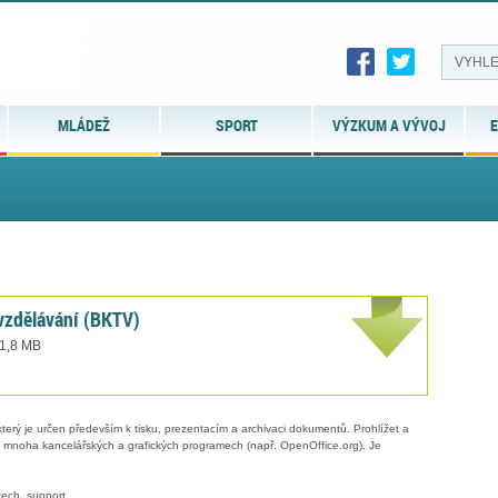
MLÁDEŽ
SPORT
VÝZKUM A VÝVOJ
E
 vzdělávání (BKTV)
 1,8 MB
erý je určen především k tisku, prezentacím a archivaci dokumentů. Prohlížet a
 v mnoha kancelářských a grafických programech (např. OpenOffice.org). Je
ech. support