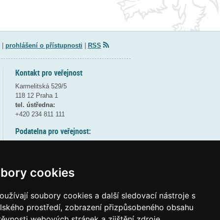
|
prohlášení o přístupnosti
|
RSS
Kontakt pro veřejnost
Karmelitská 529/5
118 12 Praha 1
tel. ústředna:
+420 234 811 111
Podatelna pro veřejnost:
pondělí a středa - 7:30-17:00
úterý a čtvrtek - 7:30-15:30
pátek - 7:30-14:00
bory cookies
8:30 - 9:30 - bezpečnostní přestávka
(více informací
ZDE
)
užívají soubory cookies a další sledovací nástroje s
elského prostředí, zobrazení přizpůsobeného obsahu
Elektronická podatelna:
těvnosti webových stránek a zjištění zdroje
posta@msmt
gov
cz