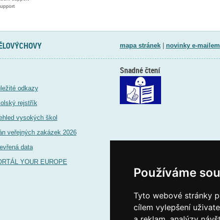
upport
TĚLOVÝCHOVY
mapa stránek
|
novinky e-mailem
Snadné čtení
ležité odkazy
olský rejstřík
ehled vysokých škol
án veřejných zakázek 2026
evřená data
ORTÁL YOUR EUROPE
Používáme sou
Tyto webové stránky po
cílem vylepšení uživat
a reklam, analýzy návš