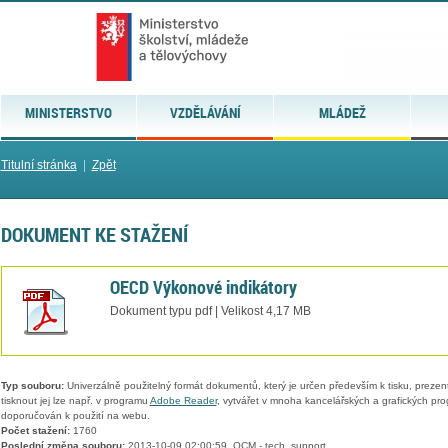
MINISTERSTVO
VZDĚLÁVÁNÍ
MLÁDEŽ
Titulní stránka
|
Zpět
DOKUMENT KE STAŽENÍ
OECD Výkonové indikátory
Dokument typu pdf | Velikost 4,17 MB
Typ souboru:
Univerzálně použitelný formát dokumentů, který je určen především k tisku, prezen
tisknout jej lze např. v programu
Adobe Reader
, vytvářet v mnoha kancelářských a grafických pr
doporučován k použití na webu.
Počet stažení:
1760
Poslední změna souboru:
2013-10-09 02:00:59, QCM - tech. support