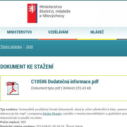
MINISTERSTVO
VZDĚLÁVÁNÍ
MLÁDEŽ
Titulní stránka
|
Zpět
DOKUMENT KE STAŽENÍ
C10506 Dodatečná informace.pdf
Dokument typu pdf | Velikost 155,43 kB
Typ souboru:
Univerzálně použitelný formát dokumentů, který je určen především k tisku, prezen
tisknout jej lze např. v programu
Adobe Reader
, vytvářet v mnoha kancelářských a grafických pr
doporučován k použití na webu.
Počet stažení:
385
Poslední změna souboru:
2013-09-01 00:34:24, Štoud Jakub