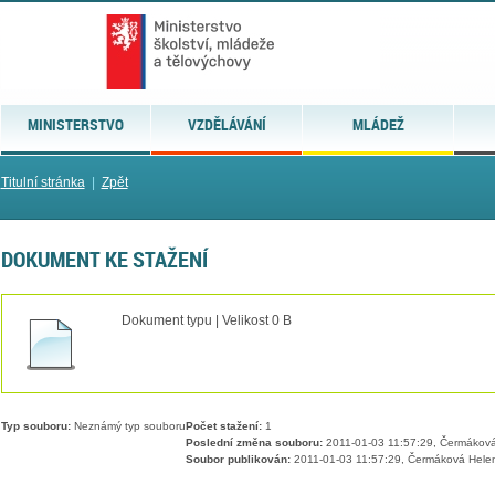
MINISTERSTVO
VZDĚLÁVÁNÍ
MLÁDEŽ
Titulní stránka
|
Zpět
DOKUMENT KE STAŽENÍ
Dokument typu | Velikost 0 B
Typ souboru:
Neznámý typ souboru
Počet stažení:
1
Poslední změna souboru:
2011-01-03 11:57:29, Čermákov
Soubor publikován:
2011-01-03 11:57:29, Čermáková Hele