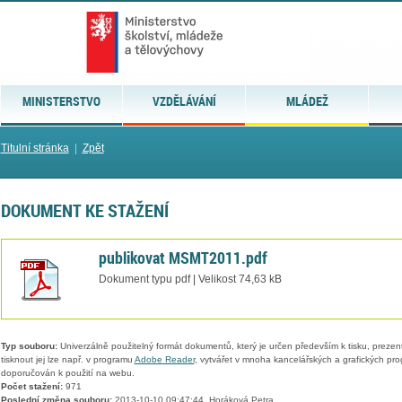
MINISTERSTVO
VZDĚLÁVÁNÍ
MLÁDEŽ
Titulní stránka
|
Zpět
DOKUMENT KE STAŽENÍ
publikovat MSMT2011.pdf
Dokument typu pdf | Velikost 74,63 kB
Typ souboru:
Univerzálně použitelný formát dokumentů, který je určen především k tisku, prezen
tisknout jej lze např. v programu
Adobe Reader
, vytvářet v mnoha kancelářských a grafických pr
doporučován k použití na webu.
Počet stažení:
971
Poslední změna souboru:
2013-10-10 09:47:44, Horáková Petra