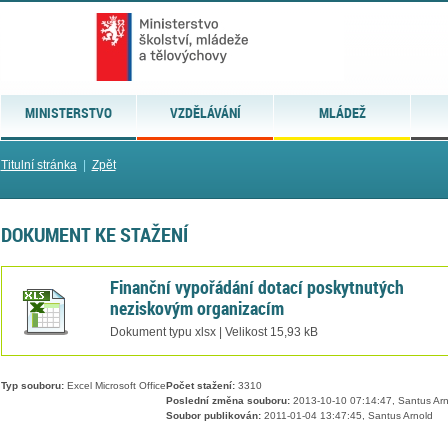
MINISTERSTVO
VZDĚLÁVÁNÍ
MLÁDEŽ
Titulní stránka
|
Zpět
DOKUMENT KE STAŽENÍ
Finanční vypořádání dotací poskytnutých
neziskovým organizacím
Dokument typu xlsx | Velikost 15,93 kB
Typ souboru:
Excel Microsoft Office
Počet stažení:
3310
Poslední změna souboru:
2013-10-10 07:14:47, Santus Arn
Soubor publikován:
2011-01-04 13:47:45, Santus Arnold