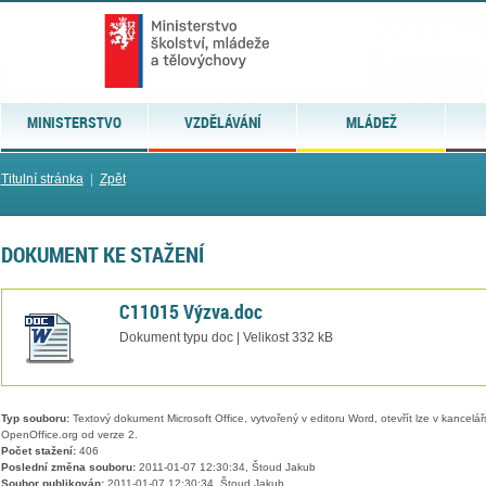
MINISTERSTVO
VZDĚLÁVÁNÍ
MLÁDEŽ
Titulní stránka
|
Zpět
DOKUMENT KE STAŽENÍ
C11015 Výzva.doc
Dokument typu doc | Velikost 332 kB
Typ souboru:
Textový dokument Microsoft Office, vytvořený v editoru Word, otevřít lze v kancelářs
OpenOffice.org od verze 2.
Počet stažení:
406
Poslední změna souboru:
2011-01-07 12:30:34, Štoud Jakub
Soubor publikován:
2011-01-07 12:30:34, Štoud Jakub