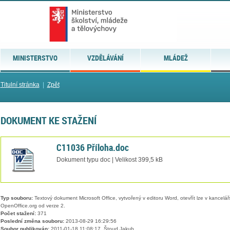
MINISTERSTVO
VZDĚLÁVÁNÍ
MLÁDEŽ
Titulní stránka
|
Zpět
DOKUMENT KE STAŽENÍ
C11036 Příloha.doc
Dokument typu doc | Velikost 399,5 kB
Typ souboru:
Textový dokument Microsoft Office, vytvořený v editoru Word, otevřít lze v kancelářs
OpenOffice.org od verze 2.
Počet stažení:
371
Poslední změna souboru:
2013-08-29 16:29:56
Soubor publikován:
2011-01-18 11:08:17, Štoud Jakub