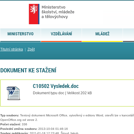
MINISTERSTVO
VZDĚLÁVÁNÍ
MLÁDEŽ
Titulní stránka
|
Zpět
DOKUMENT KE STAŽENÍ
C10502 Vysledek.doc
Dokument typu doc | Velikost 202 kB
Typ souboru:
Textový dokument Microsoft Office, vytvořený v editoru Word, otevřít lze v kancelářs
OpenOffice.org od verze 2.
Počet stažení:
336
Poslední změna souboru:
2013-10-04 01:46:16
Soubor publikován:
2011-01-18 12:23:48, Štoud Jakub