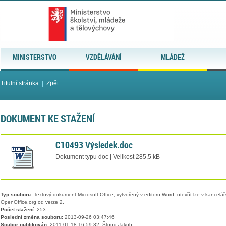
MINISTERSTVO
VZDĚLÁVÁNÍ
MLÁDEŽ
Titulní stránka
|
Zpět
DOKUMENT KE STAŽENÍ
C10493 Výsledek.doc
Dokument typu doc | Velikost 285,5 kB
Typ souboru:
Textový dokument Microsoft Office, vytvořený v editoru Word, otevřít lze v kancelářs
OpenOffice.org od verze 2.
Počet stažení:
253
Poslední změna souboru:
2013-09-26 03:47:46
Soubor publikován:
2011-01-18 16:59:32, Štoud Jakub