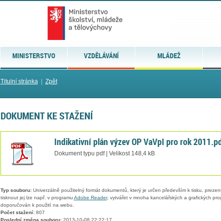
MINISTERSTVO
VZDĚLÁVÁNÍ
MLÁDEŽ
Titulní stránka
|
Zpět
DOKUMENT KE STAŽENÍ
Indikativní plán výzev OP VaVpI pro rok 2011.p
Dokument typu pdf | Velikost 148,4 kB
Typ souboru:
Univerzálně použitelný formát dokumentů, který je určen především k tisku, prezen
tisknout jej lze např. v programu
Adobe Reader
, vytvářet v mnoha kancelářských a grafických pr
doporučován k použití na webu.
Počet stažení:
807
Poslední změna souboru:
2013-10-08 22:22:17