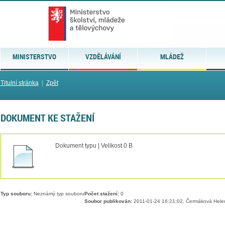
MINISTERSTVO
VZDĚLÁVÁNÍ
MLÁDEŽ
Titulní stránka
|
Zpět
DOKUMENT KE STAŽENÍ
Dokument typu | Velikost 0 B
Typ souboru:
Neznámý typ souboru
Počet stažení:
0
Soubor publikován:
2011-01-24 16:21:02, Čermáková Hele