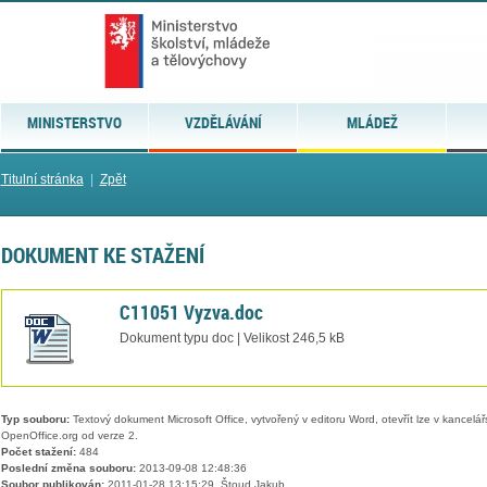
MINISTERSTVO
VZDĚLÁVÁNÍ
MLÁDEŽ
Titulní stránka
|
Zpět
DOKUMENT KE STAŽENÍ
C11051 Vyzva.doc
Dokument typu doc | Velikost 246,5 kB
Typ souboru:
Textový dokument Microsoft Office, vytvořený v editoru Word, otevřít lze v kancelářs
OpenOffice.org od verze 2.
Počet stažení:
484
Poslední změna souboru:
2013-09-08 12:48:36
Soubor publikován:
2011-01-28 13:15:29, Štoud Jakub