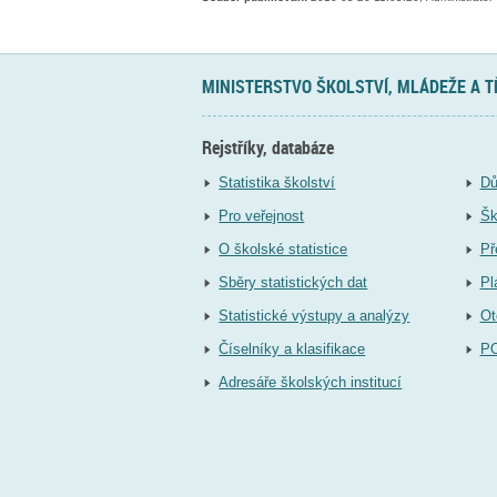
MINISTERSTVO ŠKOLSTVÍ, MLÁDEŽE A 
Rejstříky, databáze
Statistika školství
Dů
Pro veřejnost
Šk
O školské statistice
Př
Sběry statistických dat
Pl
Statistické výstupy a analýzy
Ot
Číselníky a klasifikace
P
Adresáře školských institucí