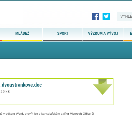
MLÁDEŽ
SPORT
VÝZKUM A VÝVOJ
E
K_dvoustrankove.doc
 29 kB
 v editoru Word, otevřít lze v kancelářském balíku Microsoft Office či