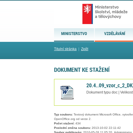
MINISTERSTVO
VZDĚLÁVÁNÍ
Titulní stránka
|
Zpět
DOKUMENT KE STAŽENÍ
20.4..09_vzor_c_2_D
Dokument typu doc | Velikost
Typ souboru:
Textový dokument Microsoft Office, vytvořený
OpenOffice.org od verze 2.
Počet stažení:
434
Poslední změna souboru:
2013-10-02 22:11:42
Soubor publikován:
2010-05-26 11:05:20, Administrator