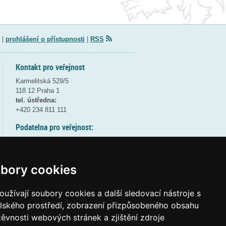
|
prohlášení o přístupnosti
|
RSS
Kontakt pro veřejnost
Karmelitská 529/5
118 12 Praha 1
tel. ústředna:
+420 234 811 111
Podatelna pro veřejnost:
pondělí a středa - 7:30-17:00
úterý a čtvrtek - 7:30-15:30
pátek - 7:30-14:00
bory cookies
8:30 - 9:30 - bezpečnostní přestávka
(více informací
ZDE
)
užívají soubory cookies a další sledovací nástroje s
elského prostředí, zobrazení přizpůsobeného obsahu
Elektronická podatelna:
těvnosti webových stránek a zjištění zdroje
posta@msmt
gov
cz