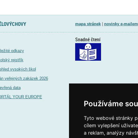
TĚLOVÝCHOVY
mapa stránek
|
novinky e-mailem
Snadné čtení
ležité odkazy
olský rejstřík
ehled vysokých škol
án veřejných zakázek 2026
evřená data
ORTÁL YOUR EUROPE
Používáme sou
Tyto webové stránky po
cílem vylepšení uživat
a reklam, analýzy návš