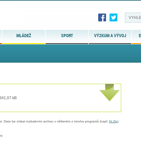
MLÁDEŽ
SPORT
VÝZKUM A VÝVOJ
E
 341,07 kB
. Data lze získat rozbalením archivu v některém z mnoha programů (např.
ALZip
).
ra