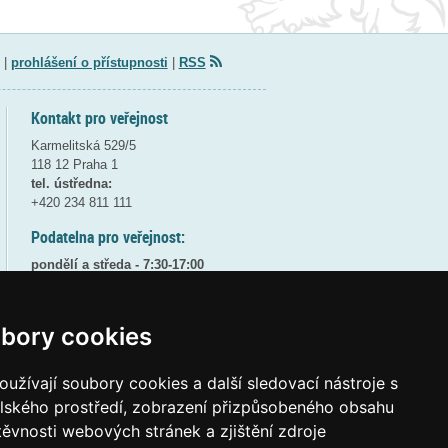
|
prohlášení o přístupnosti
|
RSS
Kontakt pro veřejnost
Karmelitská 529/5
118 12 Praha 1
tel. ústředna:
+420 234 811 111
Podatelna pro veřejnost:
pondělí a středa - 7:30-17:00
úterý a čtvrtek - 7:30-15:30
pátek - 7:30-14:00
bory cookies
8:30 - 9:30 - bezpečnostní přestávka
(více informací
ZDE
)
užívají soubory cookies a další sledovací nástroje s
Elektronická podatelna:
elského prostředí, zobrazení přizpůsobeného obsahu
posta@msmt
gov
cz
těvnosti webových stránek a zjištění zdroje