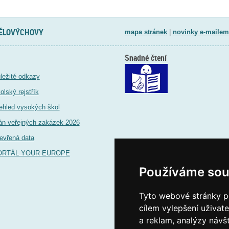
TĚLOVÝCHOVY
mapa stránek
|
novinky e-mailem
Snadné čtení
ležité odkazy
olský rejstřík
ehled vysokých škol
án veřejných zakázek 2026
evřená data
ORTÁL YOUR EUROPE
Používáme sou
Tyto webové stránky po
cílem vylepšení uživat
a reklam, analýzy návš